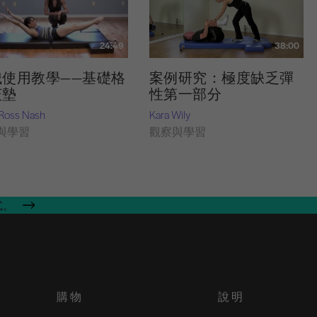
24:49
38:00
械使用教學——基礎格
案例研究：極度缺乏彈
茨墊
性第一部分
 Ross Nash
Kara Wily
與學習
觀察與學習
式。
購物
說明