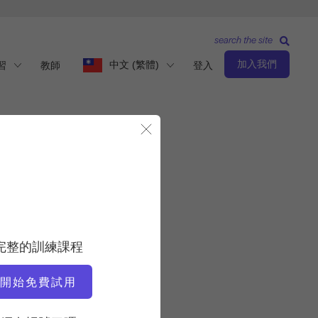
search the site
加入我們
中文 (繁體)
習
教師
登入
關閉模態視窗
觀察與學習
老師
完整的訓練課程
Kara Wily
開始免費試用
視訊時間
38:00