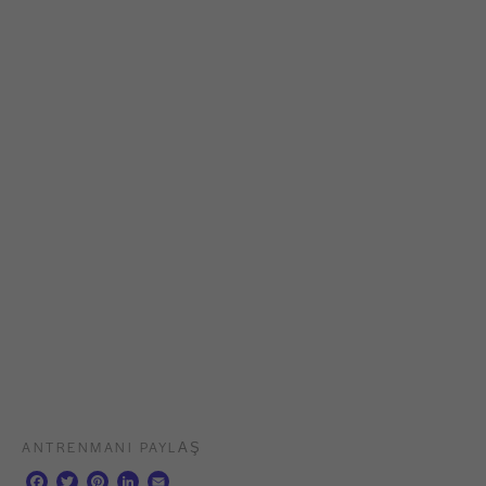
ANTRENMANI PAYLAŞ
F
T
P
L
E