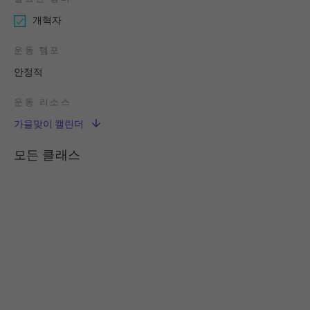
개혁자
운동 템포
안정적
운동 리소스
가을맞이 캘린더
모든 클래스