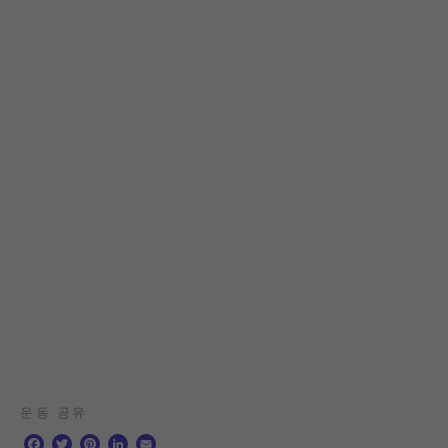
운동 공유
F
T
P
L
E