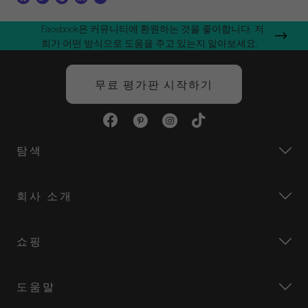
a
w
i
i
m
c
i
n
n
a
Facebook은 커뮤니티에 환원하는 것을 좋아합니다. 저
e
t
t
k
i
희가 어떤 방식으로 도움을 주고 있는지 알아보세요.
b
t
e
e
l
o
e
r
d
o
r
e
I
무료 평가판 시작하기
k
s
n
t
탐색
회사 소개
쇼핑
도움말