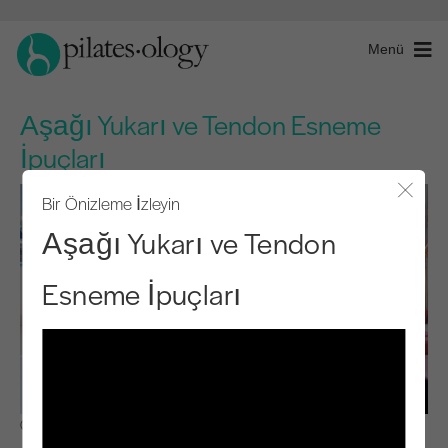
Menü
Aşağı Yukarı ve Tendon Esneme
İpuçları
Bir Önizleme İzleyin
Modal
Aşağı Yukarı ve Tendon
Esneme İpuçları
Gözlemle ve Öğren