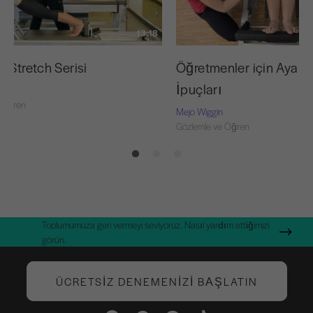
13:18
 Stretch Serisi
Öğretmenler için Ayak 
İpuçları
 Öğren
Mejo Wiggin
Gözlemle ve Öğren
Toplumumuza geri vermeyi seviyoruz. Nasıl yardım ettiğimizi
görün.
ÜCRETSIZ DENEMENIZI BAŞLATIN