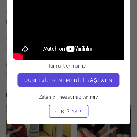
ÖĞRETMEN
VIDEO ZAMANI
Michael Johnson
10:10
GEREKLI EKIPMAN
Reformcu
BENZER SINIFLARI BULUN
Tam antrenman için
0 - 10 dakika
10 - 20 dakika
Reformcu
ÜCRETSIZ DENEMENIZI BAŞLATIN
Hoşunuza Gidebilecek Diğer Egzersizler
Zaten bir hesabınız var mı?
GIRIŞ YAP