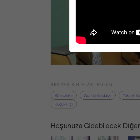
BENZER SINIFLARI BULUN
60+ dakika
Wunda Sandalye
Yüksek Sa
Küçük Fıçı
Hoşunuza Gidebilecek Diğer 