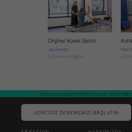
21:06
Orijinal Kürek Serisi
Kol
Jay Grimes
Mejo 
Gözlemle ve Öğren
Gözle
Toplumumuza geri vermeyi seviyoruz. Nasıl yardım 
ÜCRETSIZ DENEMENIZI BAŞLATIN
KEŞFEDIN
HAKKIMIZDA