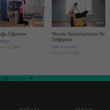
32:00
20:15
tuğu Öğretme
Wunda Sandalyesinde Bir
Değişiklik
Wiggin
Kathi Ross Nash
mle ve Öğren
Gözlemle ve Öğren
ettiğimizi görün.
MAĞAZA
YARDIM