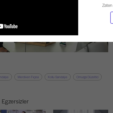
Zaten
ndalye
Merdiven Fıçısı
Kollu Sandalye
Omurga Düzeltici
Egzersizler