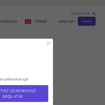
search the site
Katılın
TÜRKÇE
ETMENLER
GİRİŞ YAP
Modalı Kapat
Gözlemle ve Öğren
ÖĞRETMEN
am antrenman için
Victoria Torrie-Capan
TSIZ DENEMENIZI
VIDEO ZAMANI
BAŞLATIN
1:19:01