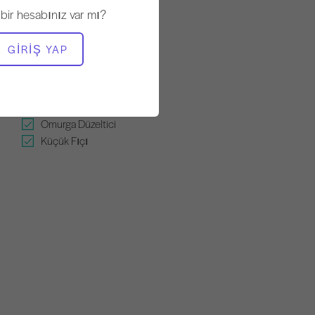
 bir hesabınız var mı?
GEREKLI EKIPMAN
GIRIŞ YAP
Wunda Sandalye
Yüksek Sandalye
Merdiven Fıçısı
Kollu Sandalye
Omurga Düzeltici
Küçük Fıçı