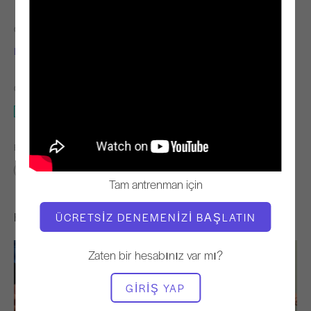
ÖĞRETMEN
VIDEO ZAMANI
Lori Coleman-Brown
7:57
GEREKLI EKIPMAN
Ayak Düzeltici
BENZER SINIFLARI BULUN
0 - 10 dakika
Ayak Düzeltici
Tam antrenman için
Hoşunuza Gidebilecek Diğer Egzersizler
ÜCRETSIZ DENEMENIZI BAŞLATIN
Zaten bir hesabınız var mı?
GIRIŞ YAP