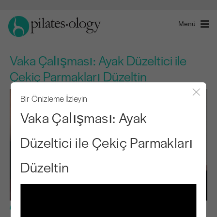
Menü
Vaka Çalışması: Ayak Düzeltici ile
Çekiç Parmakları Düzeltin
Bir Önizleme İzleyin
Modal
Vaka Çalışması: Ayak
Düzeltici ile Çekiç Parmakları
Düzeltin
Temel Seviye