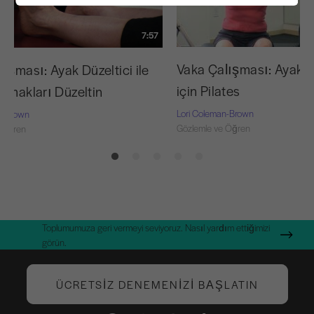
7:57
Vaka Çalışması: Ayak v
ışması: Ayak Düzeltici ile
için Pilates
armakları Düzeltin
Lori Coleman-Brown
n-Brown
Gözlemle ve Öğren
 Öğren
Toplumumuza geri vermeyi seviyoruz. Nasıl yardım ettiğimizi
görün.
ÜCRETSIZ DENEMENIZI BAŞLATIN