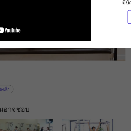
มีบ
ถังเล็ก
คุณอาจชอบ