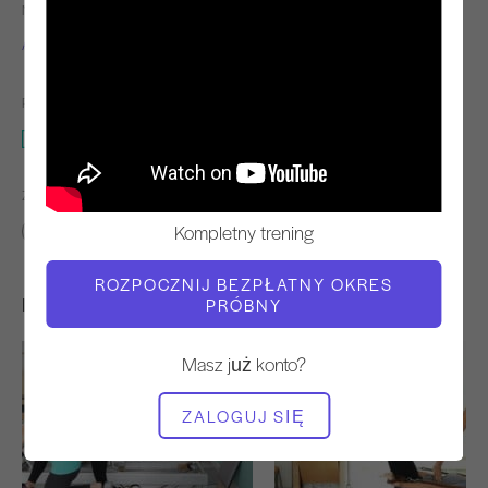
NAUCZYCIEL
TEMPO TRENINGU
Alisa Wyatt
Stały
POTRZEBNY SPRZĘT
Mata
ZNAJDŹ PODOBNE KLASY DLA
Kompletny trening
Podstawowy
0 - 10 min
Mata
ROZPOCZNIJ BEZPŁATNY OKRES
Inne treningi, które mogą Ci się spodobać
PRÓBNY
Masz już konto?
ZALOGUJ SIĘ