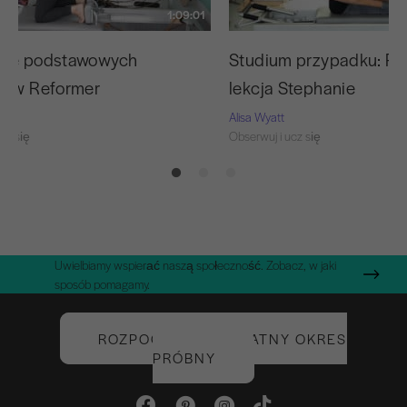
1:09:01
nie podstawowych
Studium przypadku: Pi
tów Reformer
lekcja Stephanie
Alisa Wyatt
cz się
Obserwuj i ucz się
Uwielbiamy wspierać naszą społeczność. Zobacz, w jaki
sposób pomagamy.
ROZPOCZNIJ BEZPŁATNY OKRES
PRÓBNY