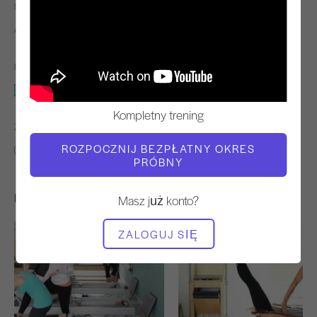
NAUCZYCIEL
TEMPO TRENINGU
Alisa Wyatt
Powolny
POTRZEBNY SPRZĘT
Reformator
Kompletny trening
ZNAJDŹ PODOBNE KLASY DLA
ROZPOCZNIJ BEZPŁATNY OKRES
Pośredni
40 - 50 min
Reformator
PRÓBNY
Inne treningi, które mogą Ci się spodobać
Masz już konto?
ZALOGUJ SIĘ