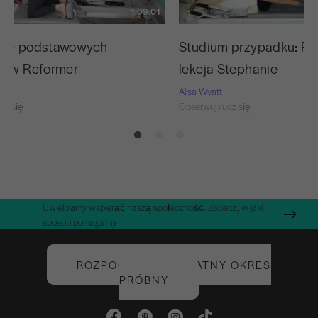
1:09:01
nie podstawowych
Studium przypadku: Pi
tów Reformer
lekcja Stephanie
Alisa Wyatt
cz się
Obserwuj i ucz się
Uwielbiamy wspierać naszą społeczność. Zobacz, w jaki
sposób pomagamy.
ROZPOCZNIJ BEZPŁATNY OKRES
PRÓBNY