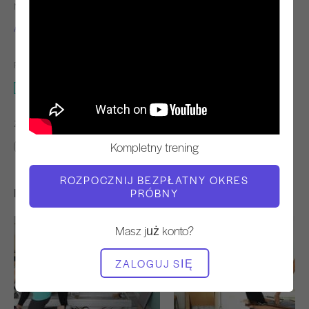
NAUCZYCIEL
TEMPO TRENINGU
Alisa Wyatt
Stały
POTRZEBNY SPRZĘT
Mata
ZNAJDŹ PODOBNE KLASY DLA
Kompletny trening
Pośredni
30 - 40 min
Mata
ROZPOCZNIJ BEZPŁATNY OKRES
Inne treningi, które mogą Ci się spodobać
PRÓBNY
Masz już konto?
ZALOGUJ SIĘ