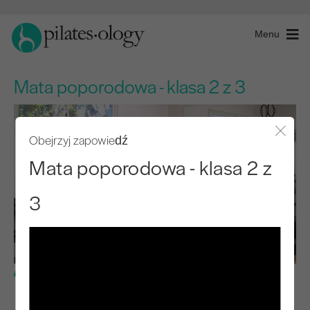
Menu
Mata poporodowa - klasa 2 z 3
Obejrzyj zapowiedź
Zamkn
Mata poporodowa - klasa 2 z
3
Poziom średniozaawansowany