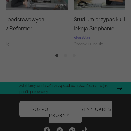
1:09:01
nie podstawowych
Studium przypadku: Pi
tów Reformer
lekcja Stephanie
Alisa Wyatt
cz się
Obserwuj i ucz się
Uwielbiamy wspierać naszą społeczność. Zobacz, w jaki
sposób pomagamy.
ROZPOCZNIJ BEZPŁATNY OKRES
PRÓBNY