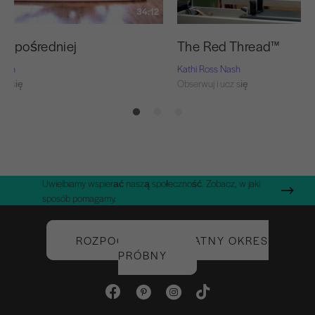
34:12
ty pośredniej
The Red Thread™
Nash
Kathi Ross Nash
cz się
Obserwuj i ucz się
Uwielbiamy wspierać naszą społeczność. Zobacz, w jaki
sposób pomagamy.
ROZPOCZNIJ BEZPŁATNY OKRES
PRÓBNY