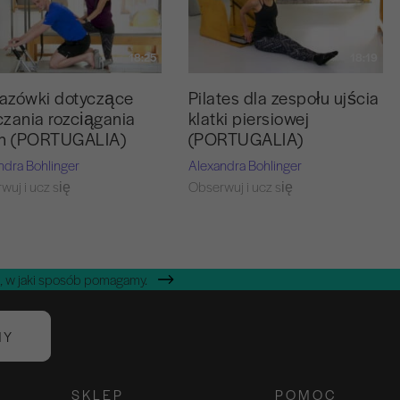
18:25
18:19
azówki dotyczące
Pilates dla zespołu ujścia
zania rozciągania
klatki piersiowej
an (PORTUGALIA)
(PORTUGALIA)
ndra Bohlinger
Alexandra Bohlinger
wuj i ucz się
Obserwuj i ucz się
, w jaki sposób pomagamy.
NY
SKLEP
POMOC