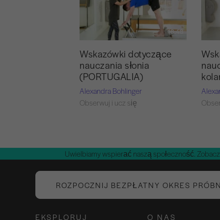
18:48
Wskazówki dotyczące
Wsk
nauczania słonia
nauc
(PORTUGALIA)
kol
Alexandra Bohlinger
Alexa
Obserwuj i ucz się
Obser
Uwielbiamy wspierać naszą społeczność. Zobacz
ROZPOCZNIJ BEZPŁATNY OKRES PRÓB
EKSPLORUJ
O NAS