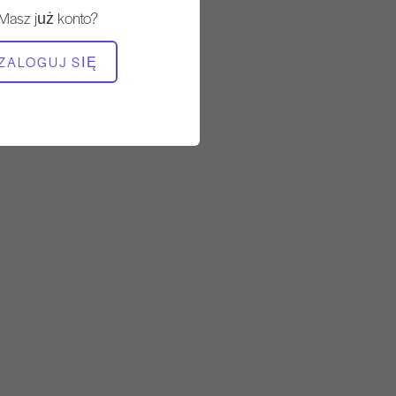
Stały
Masz już konto?
POTRZEBNY SPRZĘT
ZALOGUJ SIĘ
Mata