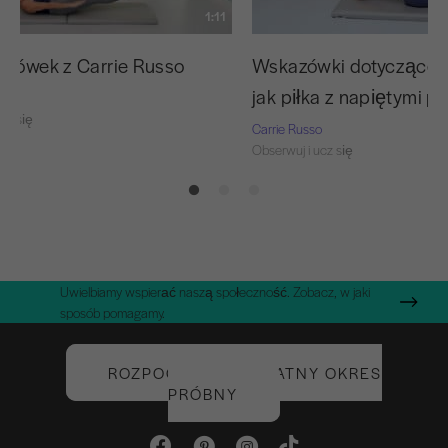
1:11
azówek z Carrie Russo
Wskazówki dotyczące t
jak piłka z napiętymi p
o
cz się
Carrie Russo
Obserwuj i ucz się
Uwielbiamy wspierać naszą społeczność. Zobacz, w jaki
sposób pomagamy.
ROZPOCZNIJ BEZPŁATNY OKRES
PRÓBNY