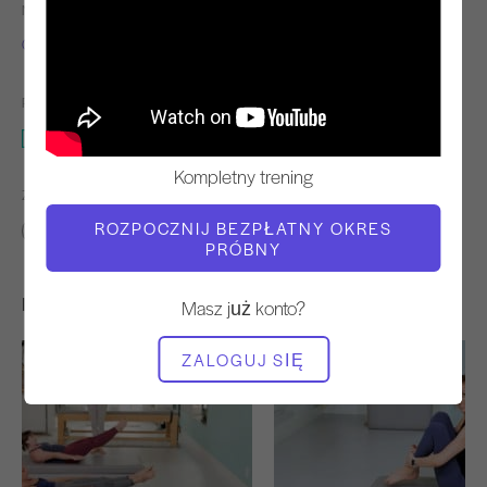
NAUCZYCIEL
TEMPO TRENINGU
Carrie Russo
Stały
POTRZEBNY SPRZĘT
Mata
Kompletny trening
ZNAJDŹ PODOBNE KLASY DLA
ROZPOCZNIJ BEZPŁATNY OKRES
Pośredni
10 - 20 min
Mata
PRÓBNY
Inne treningi, które mogą Ci się spodobać
Masz już konto?
ZALOGUJ SIĘ