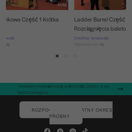
41:52
abinkowa Część 1 Krótka
Ladder Barrel Część 4
a
Rozciągnięcia baletow
ndewalle
Dorothee Vandewalle
cz się
Obserwuj i ucz się
Uwielbiamy wspierać naszą społeczność. Zobacz, w jaki
sposób pomagamy.
ROZPOCZNIJ BEZPŁATNY OKRES
PRÓBNY