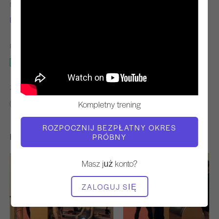
NAUCZYCIEL
TEMPO TRENINGU
Dorothee Vandewalle
Stały
POTRZEBNY SPRZĘT
Reformator
ZNAJDŹ PODOBNE KLASY DLA
Kompletny trening
Pośredni
40 - 50 min
Reformator
ROZPOCZNIJ BEZPŁATNY OKRES
Inne treningi, które mogą Ci się spodobać
PRÓBNY
Masz już konto?
ZALOGUJ SIĘ