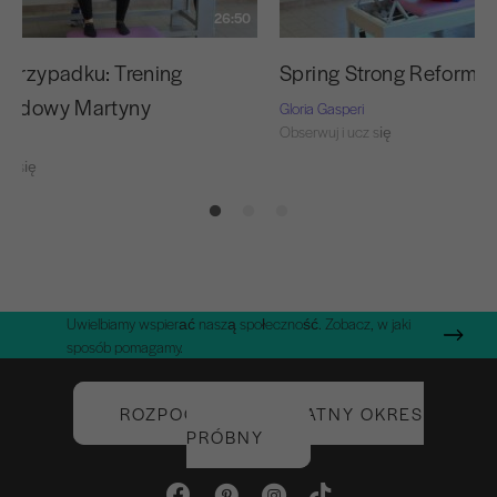
26:50
 przypadku: Trening
Spring Strong Reformer
rodowy Martyny
Gloria Gasperi
Obserwuj i ucz się
ri
cz się
Uwielbiamy wspierać naszą społeczność. Zobacz, w jaki
sposób pomagamy.
ROZPOCZNIJ BEZPŁATNY OKRES
PRÓBNY