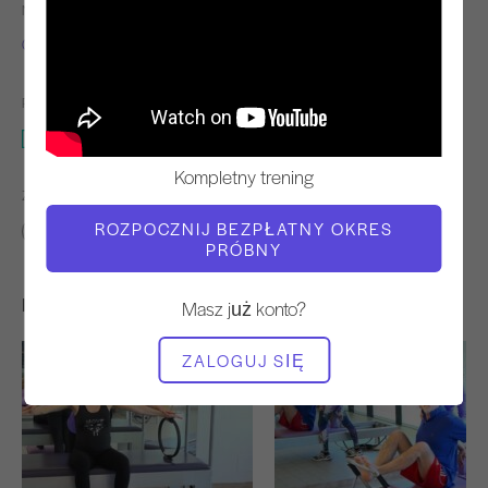
NAUCZYCIEL
TEMPO TRENINGU
Gloria Gasperi
Stały
POTRZEBNY SPRZĘT
Mata
Kompletny trening
ZNAJDŹ PODOBNE KLASY DLA
ROZPOCZNIJ BEZPŁATNY OKRES
Pośredni
30 - 40 min
Mata
PRÓBNY
Inne treningi, które mogą Ci się spodobać
Masz już konto?
ZALOGUJ SIĘ