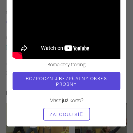
NAUCZYCIEL
TEMPO TRENINGU
Chris Blackburn
Powolny
POTRZEBNY SPRZĘT
Mata
ZNAJDŹ PODOBNE KLASY DLA
Kompletny trening
Podstawowy
10 - 20 min
Mata
ROZPOCZNIJ BEZPŁATNY OKRES
PRÓBNY
Inne treningi, które mogą Ci się spodobać
Masz już konto?
ZALOGUJ SIĘ