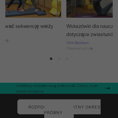
12:35
dować sekwencję wieży
Wskazówki dla nauczyci
dotyczące zwiastunów
burn
cz się
Chris Blackburn
Obserwuj i ucz się
Uwielbiamy wspierać naszą społeczność. Zobacz, w jaki
sposób pomagamy.
ROZPOCZNIJ BEZPŁATNY OKRES
PRÓBNY