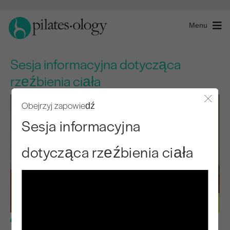
Menu
Sesja informacyjna dotycząca
rzeźbienia ciała
Obejrzyj zapowiedź
Zamkn
Sesja informacyjna
dotycząca rzeźbienia ciała
Poziom podstawowy