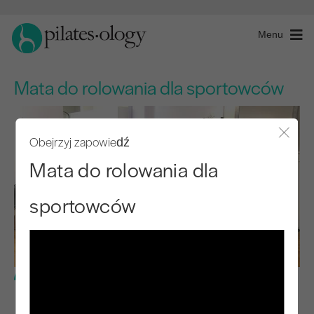
Menu
Mata do rolowania dla sportowców
Obejrzyj zapowiedź
Zamkn
Mata do rolowania dla
sportowców
Poziom zaawansowany