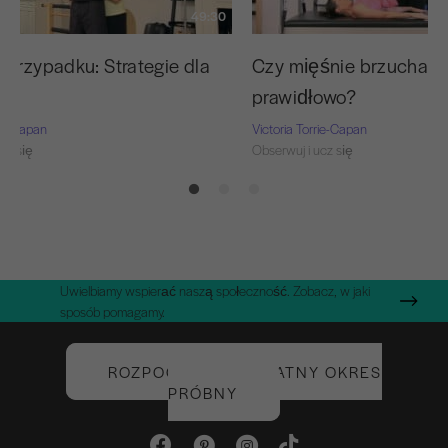
49:30
 przypadku: Strategie dla
Czy mięśnie brzucha p
prawidłowo?
rie-Capan
Victoria Torrie-Capan
cz się
Obserwuj i ucz się
Uwielbiamy wspierać naszą społeczność. Zobacz, w jaki
sposób pomagamy.
ROZPOCZNIJ BEZPŁATNY OKRES
PRÓBNY