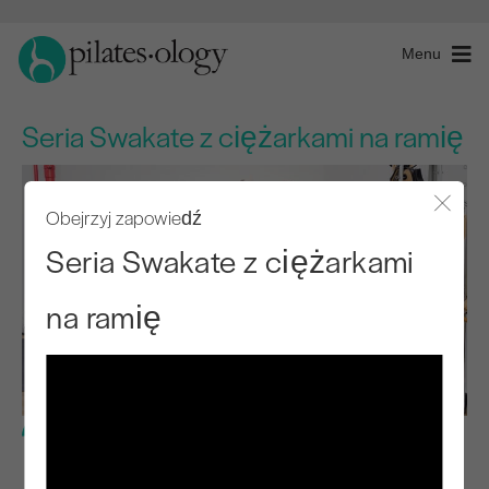
Menu
Seria Swakate z ciężarkami na ramię
Obejrzyj zapowiedź
Zamkn
Seria Swakate z ciężarkami
na ramię
Poziom średniozaawansowany