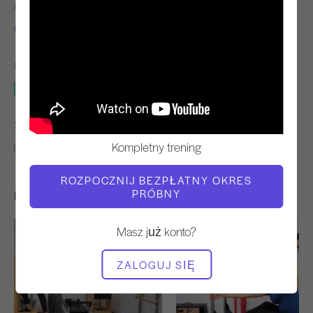
NAUCZYCIEL
TEMPO TRENINGU
Gina Papalia
Stały
POTRZEBNY SPRZĘT
Mata z obciążnikami na ręce lub nogi
ZNAJDŹ PODOBNE KLASY DLA
Kompletny trening
Pośredni
0 - 10 min
Mata z obciążnikami na ręce lub nogi
ROZPOCZNIJ BEZPŁATNY OKRES
PRÓBNY
Inne treningi, które mogą Ci się spodobać
Masz już konto?
ZALOGUJ SIĘ