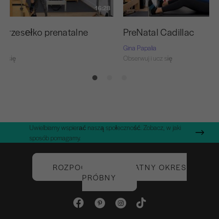
16:28
 krzesełko prenatalne
PreNatal Cadillac
Gina Papalia
cz się
Obserwuj i ucz się
Uwielbiamy wspierać naszą społeczność. Zobacz, w jaki
sposób pomagamy.
ROZPOCZNIJ BEZPŁATNY OKRES
PRÓBNY