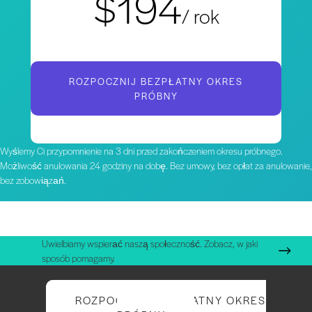
$194
/ rok
ROZPOCZNIJ BEZPŁATNY OKRES
PRÓBNY
Wyślemy Ci przypomnienie na 3 dni przed zakończeniem okresu próbnego.
Możliwość anulowania 24 godziny na dobę. Bez umowy, bez opłat za anulowanie,
bez zobowiązań.
Uwielbiamy wspierać naszą społeczność. Zobacz, w jaki
sposób pomagamy.
ROZPOCZNIJ BEZPŁATNY OKRES