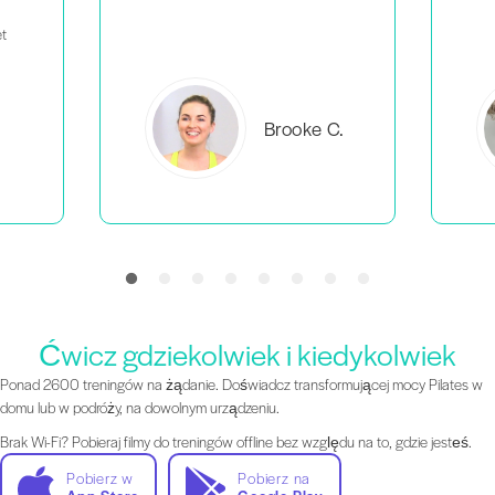
C.
Everlea B.
Ćwicz gdziekolwiek i kiedykolwiek
Ponad 2600 treningów na żądanie. Doświadcz transformującej mocy Pilates w
domu lub w podróży, na dowolnym urządzeniu.
Brak Wi-Fi? Pobieraj filmy do treningów offline bez względu na to, gdzie jesteś.
Pobierz w
Pobierz na