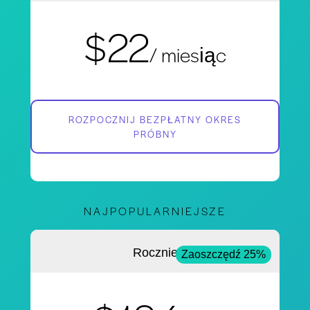
$22
/ miesiąc
ROZPOCZNIJ BEZPŁATNY OKRES
PRÓBNY
NAJPOPULARNIEJSZE
Rocznie
Zaoszczędź 25%