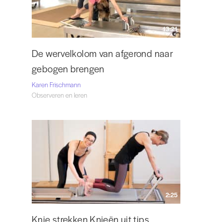
13:21
De wervelkolom van afgerond naar
gebogen brengen
Karen Frischmann
Observeren en leren
2:25
Knie strekken Knieën uit tips