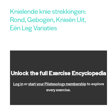
Knielende knie strekkingen:
Rond, Gebogen, Knieën Uit,
Eén Leg Variaties
Unlock the full Exercise Encyclopedia
Log in
or
start your Pilatesology membership
to explore
every exercise.