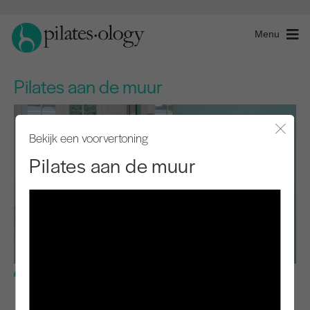
Menu
Pilates aan de muur
Bekijk een voorvertoning
Modaal
Pilates aan de muur
Gemiddeld niveau