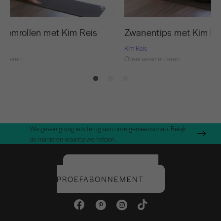
1:18
or omrollen met Kim Reis
Zwanentips met Kim Re
Kim Reis
en leren
Observeren en leren
We geven graag iets terug aan onze gemeenschap. Bekijk
de manieren waarop we helpen.
START UW GRATIS
PROEFABONNEMENT