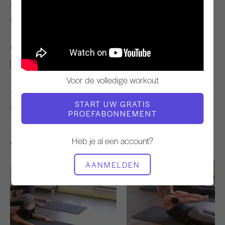
LERAAR
TEMPO TRAINING
Kim Reis
Langzaam
BENODIGDE APPARATUUR
Staand Pilates & De Muur
Voor de volledige workout
ZOEK VERGELIJKBARE LESSEN VOOR
START UW GRATIS
Intermediair
30 - 40 min
Staand Pilates & De Muur
PROEFABONNEMENT
Andere workouts die je misschien leuk vindt
Heb je al een account?
AANMELDEN