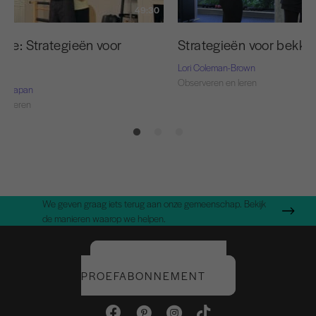
49:30
Strategieën voor bekken
die: Strategieën voor
Lori Coleman-Brown
Observeren en leren
rie-Capan
en leren
We geven graag iets terug aan onze gemeenschap. Bekijk
de manieren waarop we helpen.
START UW GRATIS
PROEFABONNEMENT