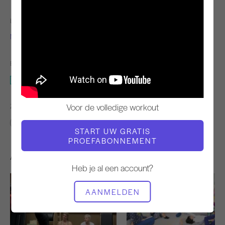
LERAAR
VIDEOTIJD
Niedra Gabriël
28:34
BENODIGDE APPARATUUR
Hele studio
Voor de volledige workout
ZOEK VERGELIJKBARE LESSEN VOOR
20 - 30 min
Hele studio
START UW GRATIS
PROEFABONNEMENT
Andere workouts die je misschien leuk vindt
Heb je al een account?
AANMELDEN