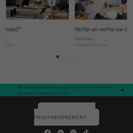
81:00
e Draad™
Verfijn en verfris uw on
Nash
Sonje Mayo
en leren
Observeren en leren
We geven graag iets terug aan onze gemeenschap. Bekijk
de manieren waarop we helpen.
START UW GRATIS
PROEFABONNEMENT