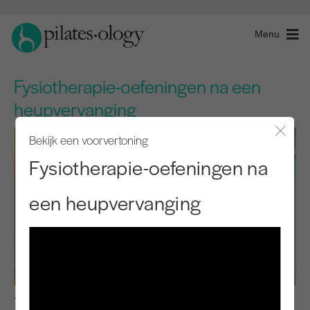
Menu
Fysiotherapie-oefeningen na een
heupvervanging
Bekijk een voorvertoning
Modaal
Fysiotherapie-oefeningen na
een heupvervanging
Pre-Pilates Niveau