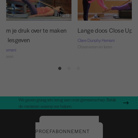
36:19
n om je druk over te maken
Lange doos Close Up
het lesgeven
Clare Dunphy Hemani
Observeren en leren
hy Hemani
en leren
We geven graag iets terug aan onze gemeenschap. Bekijk
de manieren waarop we helpen.
START UW GRATIS
PROEFABONNEMENT