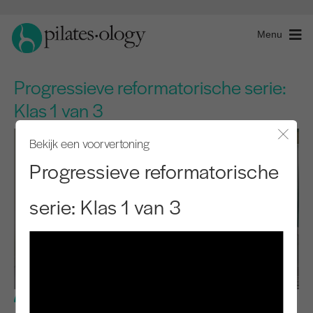
Menu
Progressieve reformatorische serie:
Klas 1 van 3
Bekijk een voorvertoning
Modaal
Progressieve reformatorische
serie: Klas 1 van 3
Gemiddeld niveau