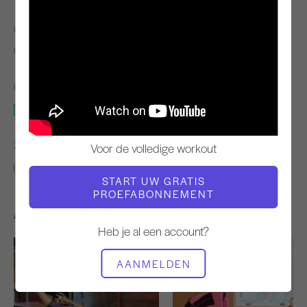
LERAAR
TEMPO TRAINING
Clare Dunphy Hemani
Langzaam
BENODIGDE APPARATUUR
Reformer
ZOEK VERGELIJKBARE LESSEN VOOR
Voor de volledige workout
Intermediair
30 - 40 min
Reformer
START UW GRATIS
PROEFABONNEMENT
Andere workouts die je misschien leuk vindt
Heb je al een account?
AANMELDEN