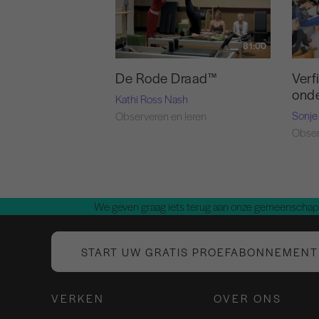
81:00
De Rode Draad™
Verf
onde
Kathi Ross Nash
Sonje
Observeren en leren
Obser
We geven graag iets terug aan onze gemeenschap.
START UW GRATIS PROEFABONNEMENT
VERKEN
OVER ONS