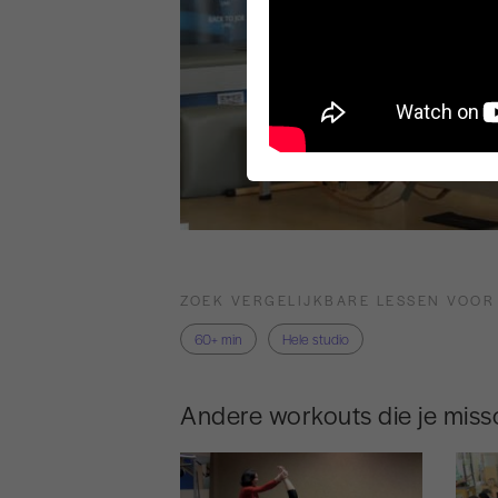
ZOEK VERGELIJKBARE LESSEN VOOR
60+ min
Hele studio
Andere workouts die je missc