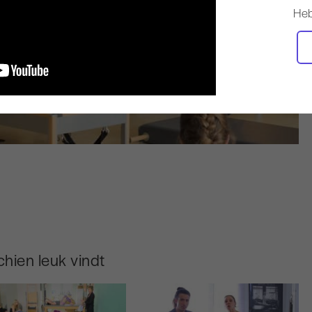
Heb
hien leuk vindt