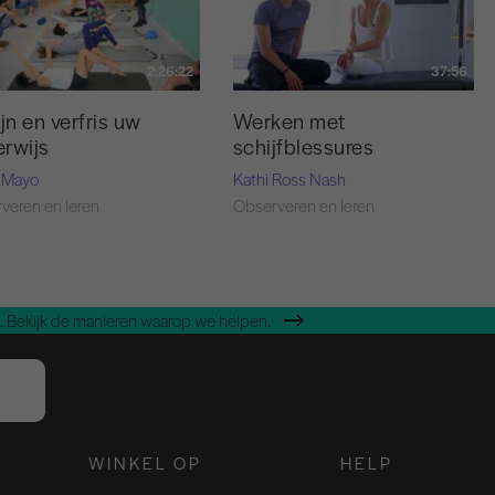
2:26:22
37:56
ijn en verfris uw
Werken met
rwijs
schijfblessures
 Mayo
Kathi Ross Nash
veren en leren
Observeren en leren
 Bekijk de manieren waarop we helpen.
WINKEL OP
HELP