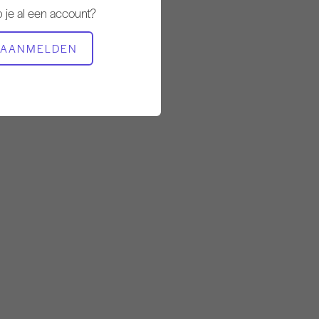
 je al een account?
BENODIGDE APPARATUUR
AANMELDEN
Hele studio