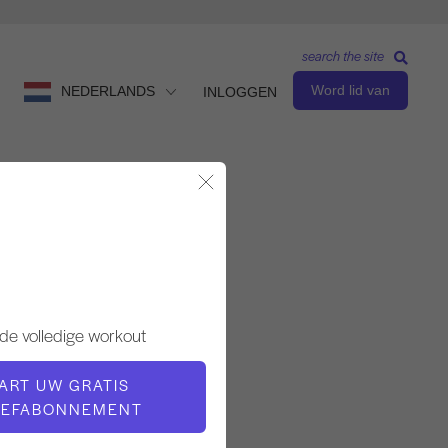
search the site
Word lid van
NEDERLANDS
INLOGGEN
Modaal sluiten
Observeren en leren
LERAAR
de volledige workout
Gloria Gasperi
ART UW GRATIS
OEFABONNEMENT
VIDEOTIJD
1:52:09