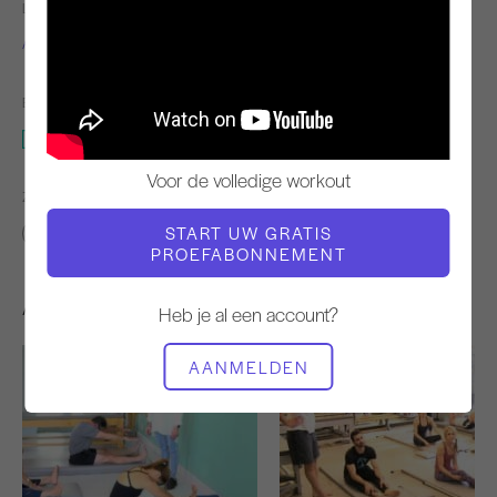
LERAAR
VIDEOTIJD
Alisa Wyatt
4:54
BENODIGDE APPARATUUR
Mat
Voor de volledige workout
ZOEK VERGELIJKBARE LESSEN VOOR
START UW GRATIS
0 - 10 min
Mat
PROEFABONNEMENT
Andere workouts die je misschien leuk vindt
Heb je al een account?
AANMELDEN