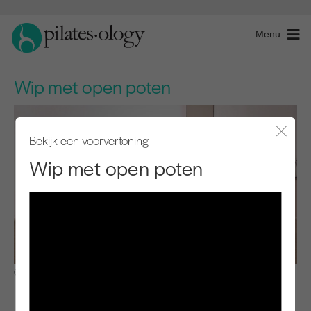
Menu
Wip met open poten
Bekijk een voorvertoning
Modaal
Wip met open poten
Observeren en leren