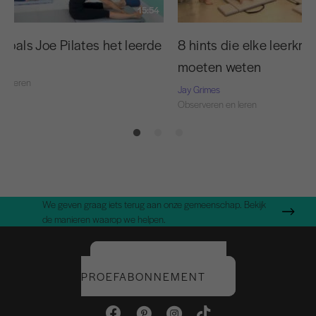
15:54
zoals Joe Pilates het leerde
8 hints die elke leerkra
moeten weten
en leren
Jay Grimes
Observeren en leren
We geven graag iets terug aan onze gemeenschap. Bekijk
de manieren waarop we helpen.
START UW GRATIS
PROEFABONNEMENT