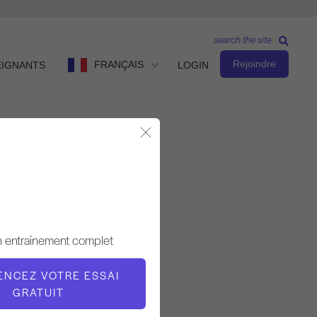
search the site
Rejoindre
FRANÇAIS
EIGNANTS
LOGIN
Fermer la fenêtre modale
Observer et apprendre
ENSEIGNANT
n entraînement complet
Alisa Wyatt
NCEZ VOTRE ESSAI
L'HEURE DE LA VIDÉO
GRATUIT
4:54