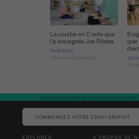
15:54
La courbe en C telle que
8 si
l'a enseignée Joe Pilates
que 
devr
Sonje Mayo
Jay G
Observer et apprendre
Obser
Nous aimons rendre service à notre communauté.
COMMENCEZ VOTRE ESSAI GRATUIT
EXPLORER
À PROPOS DE 