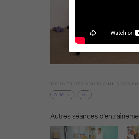
TROUVER DES COURS SIMILAIRES P
0 - 10 min
Mat
Autres séances d'entraîneme