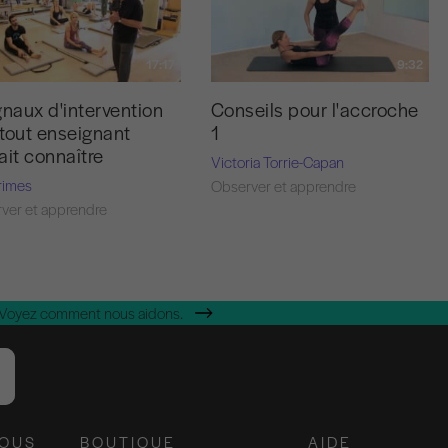
17:17
9:32
gnaux d'intervention
Conseils pour l'accroche
tout enseignant
1
ait connaître
Victoria Torrie-Capan
rimes
Observer et apprendre
ver et apprendre
 Voyez comment nous aidons.
NOUS
BOUTIQUE
AIDE