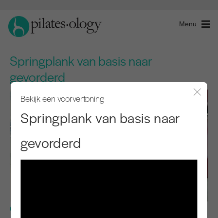
Menu
Springplank van basis naar
gevorderd
Bekijk een voorvertoning
Modaal
Springplank van basis naar
gevorderd
Gemiddeld niveau