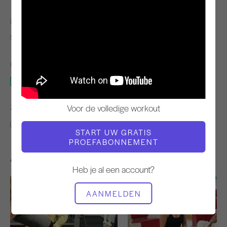
LERAAR
TEMPO TRAINING
Simona Cipriani
Langzaam
BENODIGDE APPARATUUR
Springplank
Voor de volledige workout
ZOEK VERGELIJKBARE LESSEN VOOR
Intermediair
20 - 30 min
Springplank
START UW GRATIS
PROEFABONNEMENT
Andere workouts die je misschien leuk vindt
Heb je al een account?
AANMELDEN