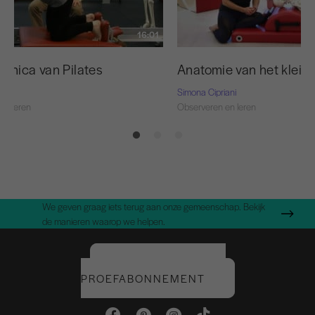
16:01
anica van Pilates
Anatomie van het kleine
ani
Simona Cipriani
en leren
Observeren en leren
We geven graag iets terug aan onze gemeenschap. Bekijk
de manieren waarop we helpen.
START UW GRATIS
PROEFABONNEMENT