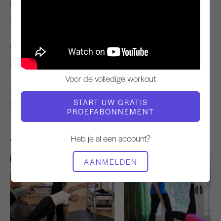
LERAAR
VIDEOTIJD
Jennifer Kries
44:21
BENODIGDE APPARATUUR
Mat
Voor de volledige workout
ZOEK VERGELIJKBARE LESSEN VOOR
START UW GRATIS
40 - 50 min
Mat
PROEFABONNEMENT
Andere workouts die je misschien leuk vindt
Heb je al een account?
AANMELDEN