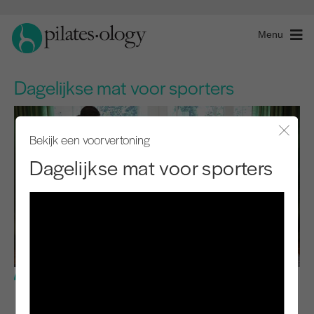
Menu
Dagelijkse mat voor sporters
Bekijk een voorvertoning
Modaal
Dagelijkse mat voor sporters
Basisniveau