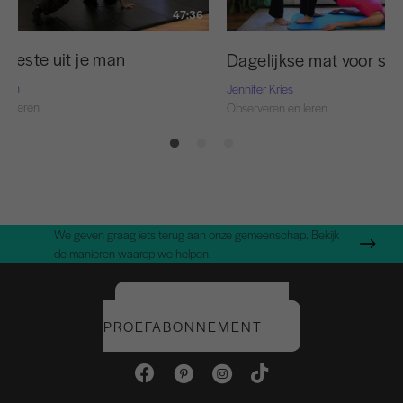
47:36
 beste uit je man
Dagelijkse mat voor spo
Nash
Jennifer Kries
en leren
Observeren en leren
We geven graag iets terug aan onze gemeenschap. Bekijk
de manieren waarop we helpen.
START UW GRATIS
PROEFABONNEMENT