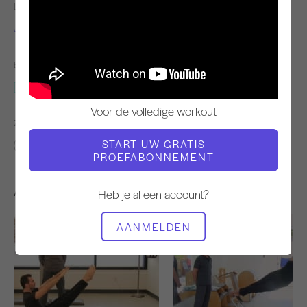
LERAAR
TEMPO TRAINING
Jay Grimes
Stabiel
BENODIGDE APPARATUUR
Mat
Voor de volledige workout
ZOEK VERGELIJKBARE LESSEN VOOR
START UW GRATIS
Basis
0 - 10 min
Mat
PROEFABONNEMENT
Andere workouts die je misschien leuk vindt
Heb je al een account?
AANMELDEN