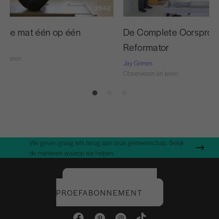
35:42
inele mat één op één
De Complete Oorspronk
Reformator
en leren
Jay Grimes
Observeren en leren
We geven graag iets terug aan onze gemeenschap. Bekijk
de manieren waarop we helpen.
START UW GRATIS
PROEFABONNEMENT