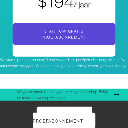
$194
/ jaar
START UW GRATIS
PROEFABONNEMENT
We sturen je een herinnering 3 dagen voordat je proefperiode eindigt. Je kunt 24
uur per dag opzeggen. Geen contract, geen annuleringskosten, geen verplichting.
We geven graag iets terug aan onze gemeenschap. Bekijk
de manieren waarop we helpen.
START UW GRATIS
PROEFABONNEMENT