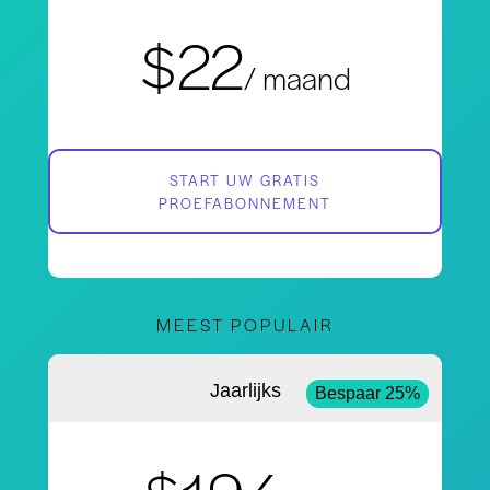
$22
/ maand
START UW GRATIS
PROEFABONNEMENT
MEEST POPULAIR
Jaarlijks
Bespaar 25%