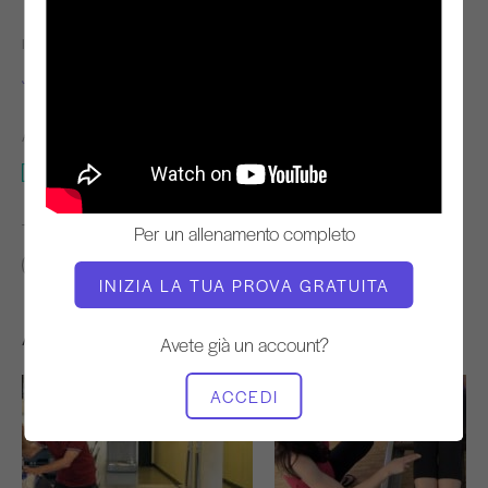
INSEGNANTE
TEMPO DI VIDEO
Jay Grimes
10:06
ATTREZZATURA NECESSARIA
Riformatore
TROVA CLASSI SIMILI PER
Per un allenamento completo
0 - 10 min
Riformatore
INIZIA LA TUA PROVA GRATUITA
Altri allenamenti che potrebbero piacervi
Avete già un account?
ACCEDI