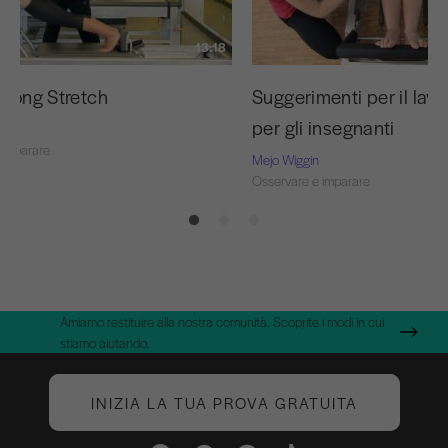
13:18
 Long Stretch
Suggerimenti per il lavo
per gli insegnanti
 imparare
Mejo Wiggin
Osservare e imparare
Amiamo restituire alla nostra comunità. Scoprite i modi in cui
stiamo aiutando.
INIZIA LA TUA PROVA GRATUITA