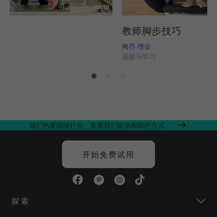
13:18
列
教师脚步技巧
姆斯
梅乔-维金
习
观察与学习
我们热爱回馈社会。查看我们提供帮助的方式。
开始免费试用
探索