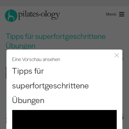
Menü
Tipps für superfortgeschrittene
Übungen
Eine Vorschau ansehen
Modal
Tipps für
superfortgeschrittene
Übungen
Beobachten & Lernen