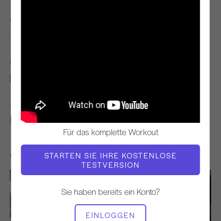
LEHRER
VIDEO ZEIT
Jay Grimes
10:06
BENÖTIGTE AUSRÜSTUNG
Reformer
ÄHNLICHE KLASSEN FINDEN FÜR
0 - 10 min
Reformer
Für das komplette Workout
Andere Workouts, die Ihnen gefallen könnten
STARTEN SIE IHRE KOSTENLOSE
TESTVERSION
Sie haben bereits ein Konto?
EINLOGGEN