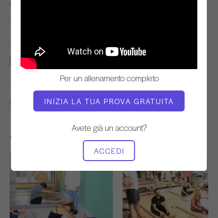
INSEGNANTE
TEMPO DI VIDEO
Jessica Marcussen
22:43
ATTREZZATURA NECESSARIA
Mat
Per un allenamento completo
TROVA CLASSI SIMILI PER
INIZIA LA TUA PROVA GRATUITA
20 - 30 min
Mat
Avete già un account?
Altri allenamenti che potrebbero piacervi
ACCEDI