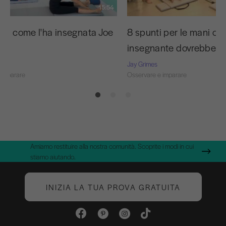
15:54
a C come l'ha insegnata Joe
8 spunti per le mani ch
insegnante dovrebbe c
Jay Grimes
 imparare
Osservare e imparare
Amiamo restituire alla nostra comunità. Scoprite i modi in cui
stiamo aiutando.
INIZIA LA TUA PROVA GRATUITA