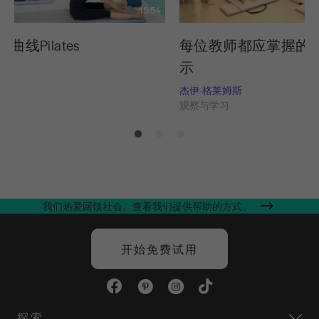
15:54
 曲线Pilates
每位教师都应掌握的 8
示
习
杰伊-格莱姆斯
观察与学习
我们热爱回馈社会。查看我们提供帮助的方式。
开始免费试用
探索