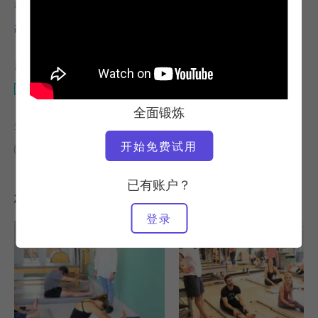
教师
视频时间
杰西卡-马库森
22:43
所需设备
垫子
全面锻炼
查找类似课程
开始免费试用
20 - 30 分钟
垫子
已有账户？
您可能喜欢的其他锻炼
登录