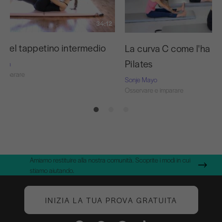
34:12
i del tappetino intermedio
La curva C come l'ha i
Pilates
Nash
 imparare
Sonje Mayo
Osservare e imparare
Amiamo restituire alla nostra comunità. Scoprite i modi in cui
stiamo aiutando.
INIZIA LA TUA PROVA GRATUITA