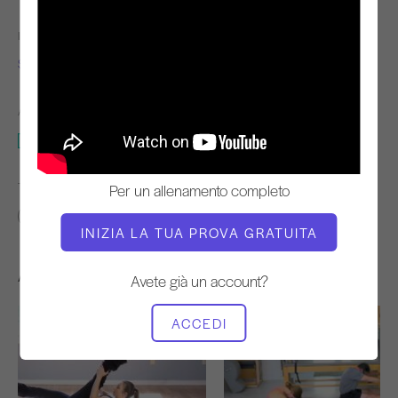
INSEGNANTE
TEMPO DI VIDEO
Sonje Mayo
15:54
ATTREZZATURA NECESSARIA
Mat
TROVA CLASSI SIMILI PER
Per un allenamento completo
10 - 20 min
Mat
INIZIA LA TUA PROVA GRATUITA
Altri allenamenti che potrebbero piacervi
Avete già un account?
ACCEDI