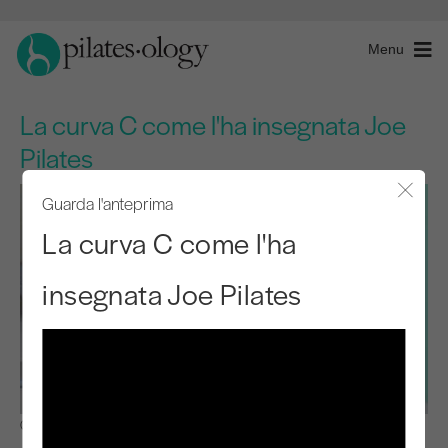
Menu
La curva C come l'ha insegnata Joe
Pilates
Guarda l'anteprima
Chiude
La curva C come l'ha
insegnata Joe Pilates
Osservare e imparare