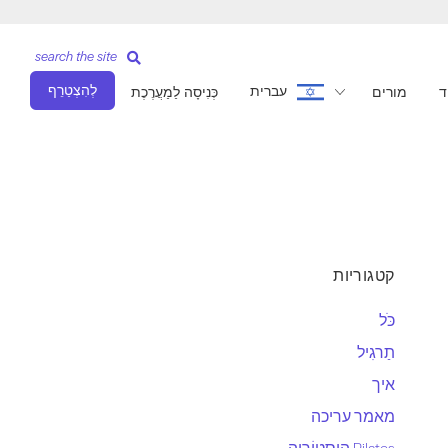
search the site
לְהִצְטַרֵף
עברית
ד
מורים
כְּנִיסָה לַמַעֲרֶכֶת
קטגוריות
כֹּל
תַרגִיל
איך
מאמר עריכה
Pilates הִיסטוֹרִיָה