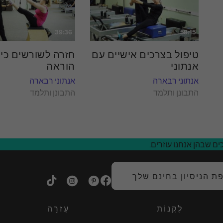
39:36
58:15
טיפול בצרכים אישיים עם
חזרה לשורשים כיש
אנתוני
הוראה
אנתוני רבארה
אנתוני רבארה
התבונן ותלמד
התבונן ותלמד
ם שבהן אנחנו עוזרים.
 הניסיון בחינם שלך
לִקְנוֹת
עֶזרָה