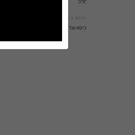
יַצִיב
דרוש ציוד
כיסא וונדה