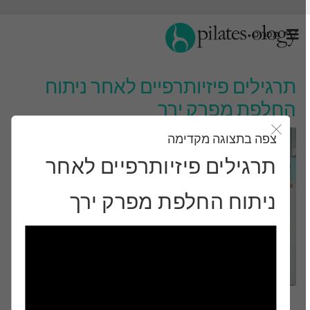
תַפרִיט
תרגילים פיזיותרפיים לאחר ניתוח
החלפת מפרק ירך
צפה בתצוגה מקדימה
סגור את מודאל
תרגילים פיזיותרפיים לאחר
ניתוח החלפת מפרק ירך
מִרֹאשׁ- Pilates רָמָה