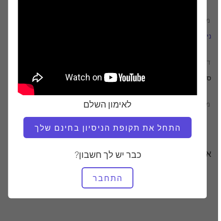
מוֹרֶה
זמן וידאו
נידרה גבריאל
28:34
דרוש ציוד
סטודיו שלם
לאימון השלם
מצא שיעורים דומים עבור
20 - 30 דקות
סטודיו שלם
התחל את תקופת הניסיון בחינם שלך
אימונים אחרים שאולי תאהבו
כבר יש לך חשבון?
התחבר