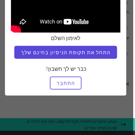
מוֹרֶה
טמפו אימון
מרינה אורבינה
מָהִיר
דרוש ציוד
לאימון השלם
עוֹמֵד Pilates & החומה
התחל את תקופת הניסיון בחינם שלך
מצא שיעורים דומים עבור
ביניים
10 - 20 דקות
עוֹמֵד Pilates & החומה
כבר יש לך חשבון?
התחבר
אימונים אחרים שאולי תאהבו
אנחנו אוהבים להחזיר לקהילה שלנו. ראה את הדרכים
שבהן אנחנו עוזרים.