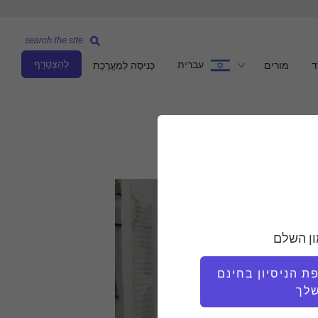
search the site
לְהִצְטַרֵף
עברית
ד
מורים
כְּנִיסָה לַמַעֲרֶכֶת
ון השלם
 הניסיון בחינם
לך