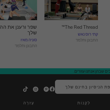
2:26:22
81:00
The Red Thread™
שפר ורענן את הה
שלך
קתי רוס נאש
סוניה מאיו
התבונן ותלמד
התבונן ותלמד
ם שבהן אנחנו עוזרים.
 הניסיון בחינם שלך
לִקְנוֹת
עֶזרָה