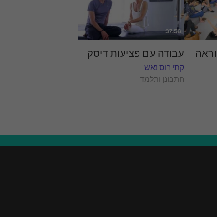
37:56
וראה
עבודה עם פציעות דיסק
קתי רוס נאש
התבונן ותלמד