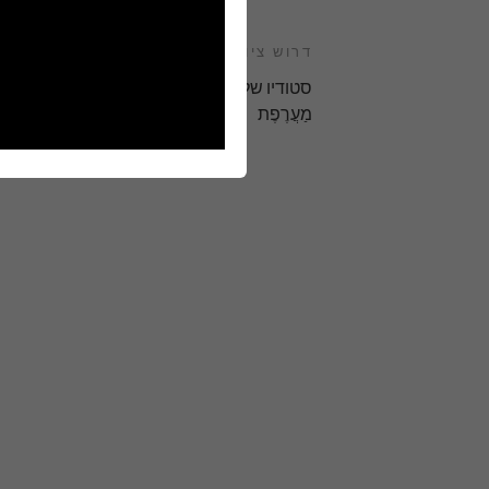
דרוש ציוד
סטודיו שלם
מַעֲרֶפֶת