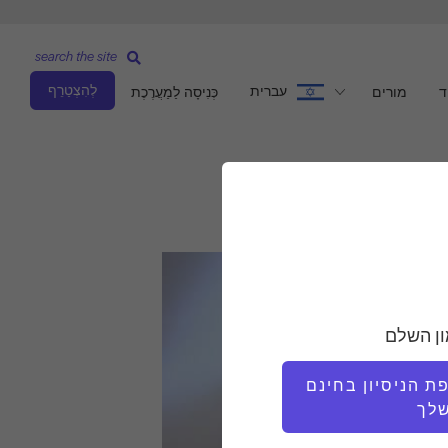
search the site
לְהִצְטַרֵף
עברית
ד
מורים
כְּנִיסָה לַמַעֲרֶכֶת
ון השלם
 הניסיון בחינם
לך