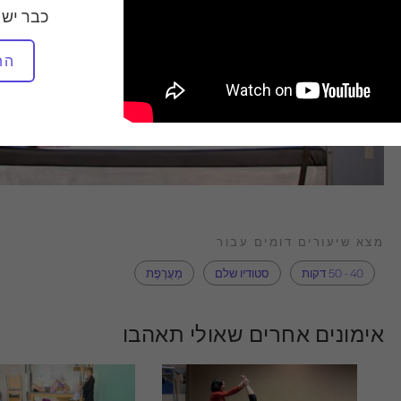
כבר יש 
הת
מצא שיעורים דומים עבור
40 - 50 דקות
סטודיו שלם
מַעֲרֶפֶת
אימונים אחרים שאולי תאהבו