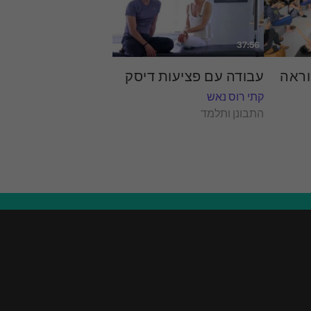
37:56
וראה
עבודה עם פציעות דיסק
קתי רוס נאש
התבונן ותלמד