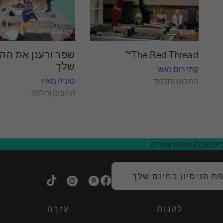
2:26:22
81:00
The Red Thread™
שפר ורענן את הה
שלך
קתי רוס נאש
סוניה מאיו
התבונן ותלמד
התבונן ותלמד
ם שבהן אנחנו עוזרים.
 הניסיון בחינם שלך
לִקְנוֹת
עֶזרָה