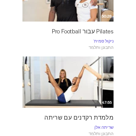
50:28
Pilates עבור Pro Football
ניקול סמית'
התבונן ותלמד
47:55
מלמדת רקדנים עם שריתה
שריתה אלן
התבונן ותלמד