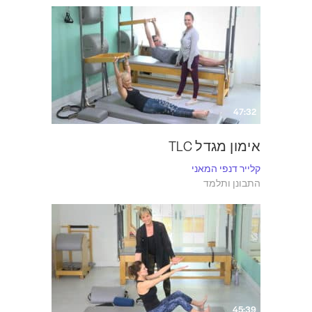
47:32
אימון מגדל TLC
קלייר דנפי המאני
התבונן ותלמד
45:39