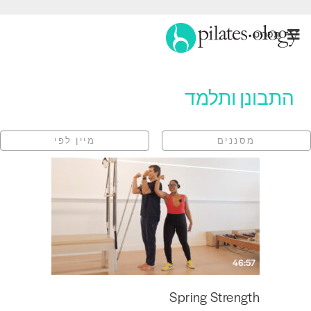
תַפרִיט
התבונן ותלמד
מסננים
מיין לפי
46:57
Spring Strength