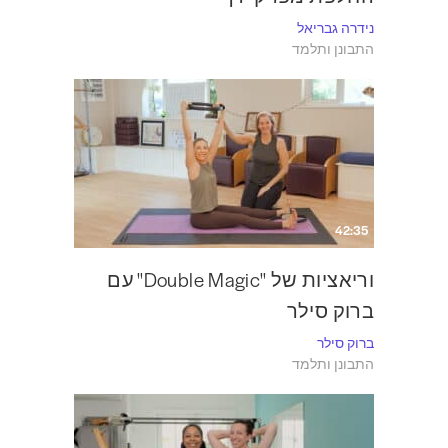
נידרה גבריאל
התבונן ותלמד
42:35
וריאציות של "Double Magic" עם
ברוק סילר
ברוק סילר
התבונן ותלמד