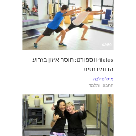
42:59
Pilates וספורט: חוסר איזון בזרוע
הדומיננטית
מיגל סילבה
התבונן ותלמד