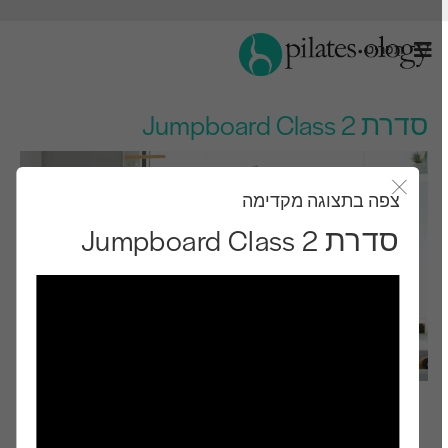
תַפרִיט
סדרת Jumpboard Class 2
צפה בתצוגה מקדימה
סגור את מודאל
סדרת Jumpboard Class 2
רמת ביניים