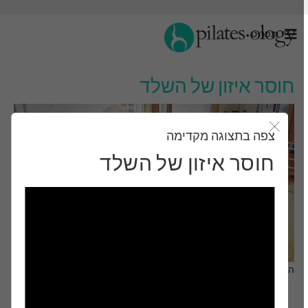
תַפרִיט
חוסר איזון של השלד
צפה בתצוגה מקדימה
סגור את מודאל
חוסר איזון של השלד
התבונן ותלמד