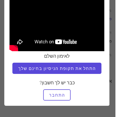
מוֹרֶה
זמן וידאו
פביאן מנגון
13:53
דרוש ציוד
מַחצֶלֶת
מצא שיעורים דומים עבור
לאימון השלם
10 - 20 דקות
מַחצֶלֶת
התחל את תקופת הניסיון בחינם שלך
אימונים אחרים שאולי תאהבו
כבר יש לך חשבון?
התחבר