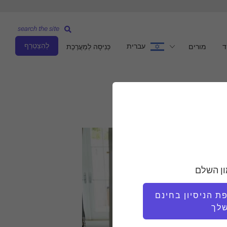
search the site
לְהִצְטַרֵף
עברית
ד
מורים
כְּנִיסָה לַמַעֲרֶכֶת
ון השלם
 הניסיון בחינם
לך