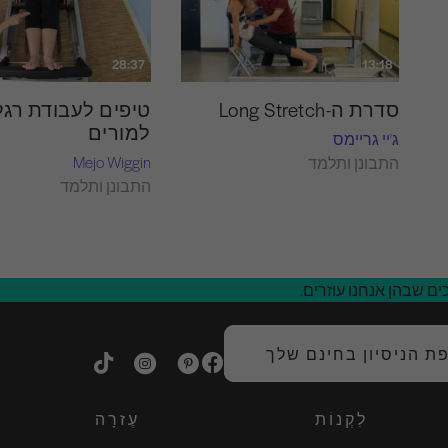
28:37
13:18
סדרת ה-Long Stretch
טיפים לעבודת רגל
למורים
ג'יי גריימס
Mejo Wiggin
התבונן ותלמד
התבונן ותלמד
ם שבהן אנחנו עוזרים.
 הניסיון בחינם שלך
לִקְנוֹת
עֶזרָה