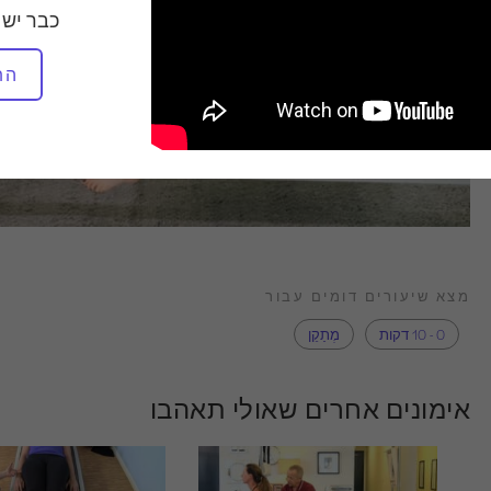
כבר יש 
הת
מצא שיעורים דומים עבור
0 - 10 דקות
מְתַקֵן
אימונים אחרים שאולי תאהבו