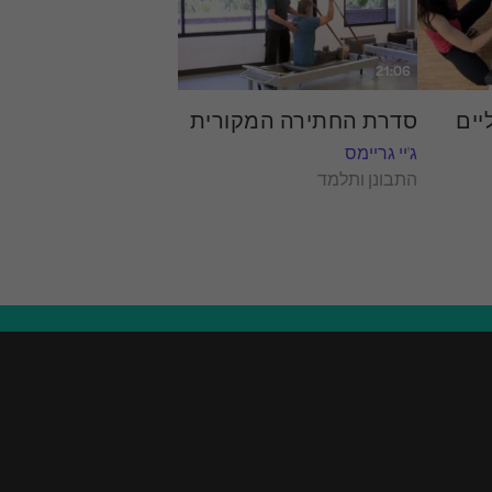
21:06
יים
סדרת החתירה המקורית
ג'יי גריימס
התבונן ותלמד