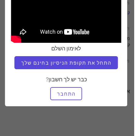
מוֹרֶה
טמפו אימון
קתי רוס נאש
מָהִיר
דרוש ציוד
מְתַקֵן
קפיצה
לאימון השלם
מצא שיעורים דומים עבור
התחל את תקופת הניסיון בחינם שלך
מִתקַדֵם
60+ דקות
מְתַקֵן
קפיצה
כבר יש לך חשבון?
אימונים אחרים שאולי תאהבו
התחבר