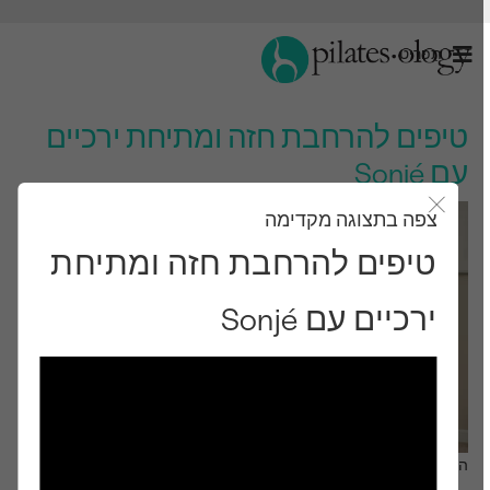
תַפרִיט
טיפים להרחבת חזה ומתיחת ירכיים
עם Sonjé
צפה בתצוגה מקדימה
סגור את מודאל
טיפים להרחבת חזה ומתיחת
ירכיים עם Sonjé
התבונן ותלמד